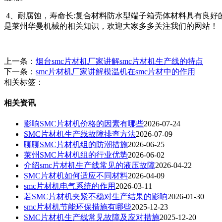
4、耐腐蚀，寿命长:复合材料防水型端子箱壳体材料具有良好
是莱州华曼机械的相关知识，欢迎大家多多关注我们的网站！
上一条：
烟台smc片材机厂家讲解smc片材机生产线的特点
下一条：
smc片材机厂家讲解模温机在smc片材中的作用
相关标签：
相关资讯
影响SMC片材机价格的因素有哪些
2026-07-24
SMC片材机生产线故障排查方法
2026-07-09
聊聊SMC片材机组的防潮措施
2026-06-25
莱州SMC片材机组的行业优势
2026-06-02
介绍smc片材机生产线常见的液压故障
2026-04-22
SMC片材机如何适应不同材料
2026-04-09
smc片材机电气系统的作用
2026-03-11
若SMC片材机夹紧不稳对生产结果的影响
2026-01-30
smc片材机节能环保措施有哪些
2025-12-23
SMC片材机生产线常见故障及应对措施
2025-12-20